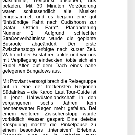
Gastfamilie, Treffpunkt ansteuern, Bus
beladen. Mit 30 Minuten Verzögerung
waren schlussendlich alle Musiker
eingesammelt und es begann eine gut
fünfstündige Fahrt nach Oudtshoorn zur
„Safari Ostrich Farm“. Planänderung
Nummer 1. Aufgrund schlechter
Straßenverhältnisse wurde die geplante
Busroute abgeändert. Der erste
Zwischenstopp erfolgte nach kurzer Zeit.
Während der Busfahrer tankte und wir uns
mit Verpflegung eindeckten, tobte sich ein
Rudel Affen auf dem Dach eines nahe
gelegenen Bungalows aus.
Mit Proviant versorgt brach die Reisegruppe
auf in eine der trockensten Regionen
Südafrikas – die Karoo. Laut Tour-Guide ist
in jener Halbwüstenlandschaft in den
vergangenen sechs Jahren kein
nennenswerter Regen mehr gefallen. Bei
einem weiteren Zwischenstopp wurde
vorbildlich Wasser gespart: Eine defekte
Klospülung machte die Pinkelpause zu
einem besonders „intensiven“ Erlebnis.