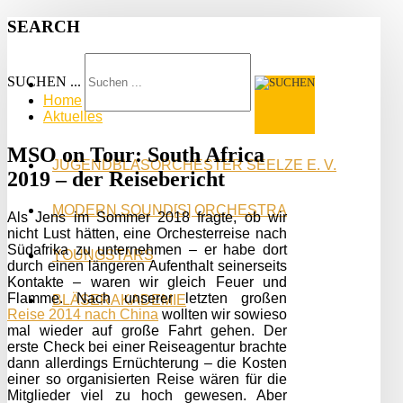
SEARCH
SUCHEN ...
Home
Aktuelles
MSO on Tour: South Africa
JUGENDBLASORCHESTER SEELZE E. V.
2019 – der Reisebericht
MODERN SOUND[S] ORCHESTRA
Als Jens im Sommer 2018 fragte, ob wir
nicht Lust hätten, eine Orchesterreise nach
Südafrika zu unternehmen – er habe dort
YOUNGSTARS
durch einen längeren Aufenthalt seinerseits
Kontakte – waren wir gleich Feuer und
Flamme. Nach unserer letzten großen
BLÄSERAKADEMIE
Reise 2014 nach China
wollten wir sowieso
mal wieder auf große Fahrt gehen. Der
erste Check bei einer Reiseagentur brachte
dann allerdings Ernüchterung – die Kosten
einer so organisierten Reise wären für die
Mitglieder viel zu hoch gewesen. Aber