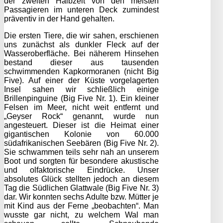
der zweiten Halbzeit von den meisten
Passagieren im unteren Deck zumindest
präventiv in der Hand gehalten.
Die ersten Tiere, die wir sahen, erschienen
uns zunächst als dunkler Fleck auf der
Wasseroberfläche. Bei näherem Hinsehen
bestand dieser aus tausenden
schwimmenden Kapkormoranen (nicht Big
Five). Auf einer der Küste vorgelagerten
Insel sahen wir schließlich einige
Brillenpinguine (Big Five Nr. 1). Ein kleiner
Felsen im Meer, nicht weit entfernt und
„Geyser Rock“ genannt, wurde nun
angesteuert. Dieser ist die Heimat einer
gigantischen Kolonie von 60.000
südafrikanischen Seebären (Big Five Nr. 2).
Sie schwammen teils sehr nah an unserem
Boot und sorgten für besondere akustische
und olfaktorische Eindrücke. Unser
absolutes Glück stellten jedoch an diesem
Tag die Südlichen Glattwale (Big Five Nr. 3)
dar. Wir konnten sechs Adulte bzw. Mütter je
mit Kind aus der Ferne „beobachten“. Man
wusste gar nicht, zu welchem Wal man