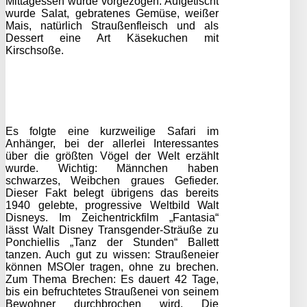
Mittagessen wurde vorgezogen. Aufgetischt
wurde Salat, gebratenes Gemüse, weißer
Mais, natürlich Straußenfleisch und als
Dessert eine Art Käsekuchen mit
Kirschsoße.
Es folgte eine kurzweilige Safari im
Anhänger, bei der allerlei Interessantes
über die größten Vögel der Welt erzählt
wurde. Wichtig: Männchen haben
schwarzes, Weibchen graues Gefieder.
Dieser Fakt belegt übrigens das bereits
1940 gelebte, progressive Weltbild Walt
Disneys. Im Zeichentrickfilm „Fantasia“
lässt Walt Disney Transgender-Sträuße zu
Ponchiellis „Tanz der Stunden“ Ballett
tanzen. Auch gut zu wissen: Straußeneier
können MSOler tragen, ohne zu brechen.
Zum Thema Brechen: Es dauert 42 Tage,
bis ein befruchtetes Straußenei von seinem
Bewohner durchbrochen wird. Die