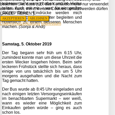
teilweise sehr wenig haben und so Vieles
beachten Sie, dass z. B. das Kontaktformular nur verwendet
teilen. Auch mit mir – was für ein großes
werden kann, wenn weitere Cookies benutzt werden dürfen
Glück! Diese Eindrücke werden mich
(„AKZEPTIEREN“).
sicherlich noch lange weiter begleiten und
AKZEPTIEREN
ABLEHNEN
hoffentlich zu einem besseren Menschen
Datenschutzerklärung
Impressum
machen.
(Sonja & Andi)
Samstag, 5. Oktober 2019
Der Tag begann sehr früh um 6:15 Uhr,
zumindest konnte man um diese Uhrzeit die
ersten Wecker losgehen hören. Beim sehr
leckeren Frühstück stellte sich heraus, dass
einige von uns tatsächlich bis um 5 Uhr
morgens ausgehalten und die Nacht zum
Tag gemacht hatten.
Der Bus wurde ab 8:45 Uhr eingeladen und
nach einigen letzten Versorgungseinkäufen
im benachbarten Supermarkt – wer weiß,
wann es wieder eine Möglichkeit zum
Einkaufen geben würde – ging es auch
schon los.