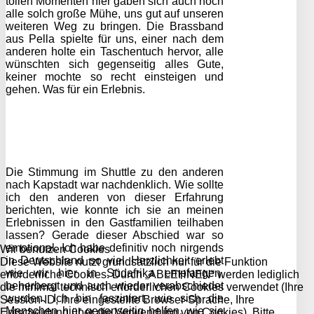
tollen Momenten hier gaben sich auch noch
alle solch große Mühe, uns gut auf unseren
weiteren Weg zu bringen. Die Brassband
aus Pella spielte für uns, einer nach dem
anderen holte ein Taschentuch hervor, alle
wünschten sich gegenseitig alles Gute,
keiner mochte so recht einsteigen und
gehen. Was für ein Erlebnis.
Die Stimmung im Shuttle zu den anderen
nach Kapstadt war nachdenklich. Wie sollte
ich den anderen von dieser Erfahrung
berichten, wie konnte ich sie an meinen
Erlebnissen in den Gastfamilien teilhaben
lassen? Gerade dieser Abschied war so
emotional. Ich habe definitiv noch nirgends
Wir benutzen Cookies
in Deutschland so viel Herzlichkeit erlebt
Diese Website nutzt grundsätzlich nur für die Funktion
wie wir hier in Südafrika empfangen,
erforderliche Cookies. Durch „ABLEHNEN“ werden lediglich
beherbergt und auch wieder verabschiedet
die minimal technisch erforderlichen Cookies verwendet (Ihre
wurden. Ich bin fasziniert, wie sich die
Session-ID, Ihre eingestellte Browser-Sprache, Ihre
Menschen hier gegenseitig helfen, wie sie
Entscheidung über die Verwendung von Cookies). Bitte