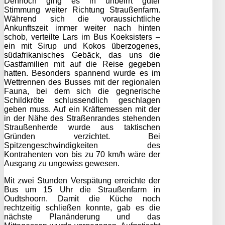
Dennoch ging es in unbeirrt guter
Stimmung weiter Richtung Straußenfarm.
Während sich die voraussichtliche
Ankunftszeit immer weiter nach hinten
schob, verteilte Lars im Bus Koeksisters –
ein mit Sirup und Kokos überzogenes,
südafrikanisches Gebäck, das uns die
Gastfamilien mit auf die Reise gegeben
hatten. Besonders spannend wurde es im
Wettrennen des Busses mit der regionalen
Fauna, bei dem sich die gegnerische
Schildkröte schlussendlich geschlagen
geben muss. Auf ein Kräftemessen mit der
in der Nähe des Straßenrandes stehenden
Straußenherde wurde aus taktischen
Gründen verzichtet. Bei
Spitzengeschwindigkeiten des
Kontrahenten von bis zu 70 km/h wäre der
Ausgang zu ungewiss gewesen.
Mit zwei Stunden Verspätung erreichte der
Bus um 15 Uhr die Straußenfarm in
Oudtshoorn. Damit die Küche noch
rechtzeitig schließen konnte, gab es die
nächste Planänderung und das