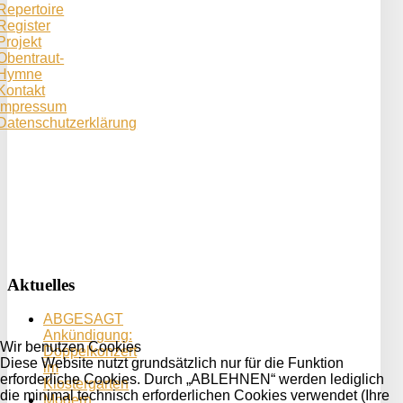
Repertoire
Register
Projekt
Obentraut-
Hymne
Kontakt
Impressum
Datenschutzerklärung
Aktuelles
ABGESAGT
Ankündigung:
Wir benutzen Cookies
Doppelkonzert
Diese Website nutzt grundsätzlich nur für die Funktion
im
erforderliche Cookies. Durch „ABLEHNEN“ werden lediglich
Klostergarten
die minimal technisch erforderlichen Cookies verwendet (Ihre
Modern