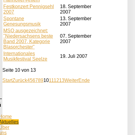
Festkonzert Pennigsehl
18. September
2007
2007
Spontane
13. September
Genesungsmusik
2007
MSO ausgezeichnet:
"Niedersachsens beste
07. September
Band 2007, Kategorie
2007
Blasorchester"
Internationales
19. Juli 2007
Musikfestival Seelze
Seite 10 von 13
Start
Zurück
4
5
6
7
8
9
10
11
12
13
Weiter
Ende
-
ü
Home
Aktuelles
Über
uns