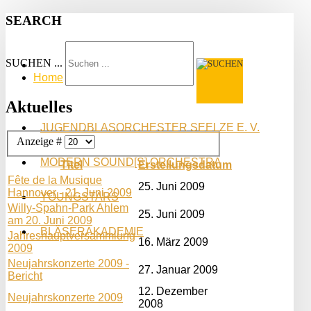
SEARCH
SUCHEN ...
Home
Aktuelles
JUGENDBLASORCHESTER SEELZE E. V.
Anzeige #
MODERN SOUND[S] ORCHESTRA
Titel
Erstellungsdatum
Fête de la Musique
25. Juni 2009
Hannover - 21. Juni 2009
YOUNGSTARS
Willy-Spahn-Park Ahlem
25. Juni 2009
am 20. Juni 2009
BLÄSERAKADEMIE
Jahreshauptversammlung
16. März 2009
2009
Neujahrskonzerte 2009 -
27. Januar 2009
Bericht
12. Dezember
Neujahrskonzerte 2009
2008