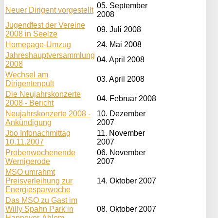
05. September
Neuer Dirigent vorgestellt
2008
Jugendfest der Vereine
09. Juli 2008
2008 in Seelze
Homepage-Umzug
24. Mai 2008
Jahreshauptversammlung
04. April 2008
2008
Wechsel am
03. April 2008
Dirigentenpult
Die Neujahrskonzerte
04. Februar 2008
2008 - Bericht
Neujahrskonzerte 2008 -
10. Dezember
Ankündigung
2007
Jbo Infonachmittag
11. November
10.11.2007
2007
Probenwochenende
06. November
Wernigerode
2007
MSO umrahmt
Preisverleihung zur
14. Oktober 2007
Energiesparwoche
Das MSO zu Gast im
Willy Spahn Park in
08. Oktober 2007
Hannover-Ahlem