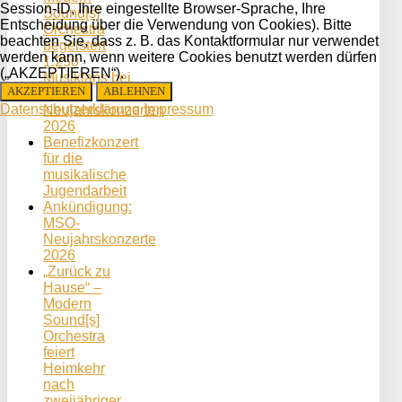
Session-ID, Ihre eingestellte Browser-Sprache, Ihre
Sound[s]
Entscheidung über die Verwendung von Cookies). Bitte
Orchestra
beachten Sie, dass z. B. das Kontaktformular nur verwendet
begeistert
werden kann, wenn weitere Cookies benutzt werden dürfen
1.250
(„AKZEPTIEREN“).
Musikfans bei
AKZEPTIEREN
ABLEHNEN
den
Datenschutzerklärung
Impressum
Neujahrskonzerten
2026
Benefizkonzert
für die
musikalische
Jugendarbeit
Ankündigung:
MSO-
Neujahrskonzerte
2026
„Zurück zu
Hause“ –
Modern
Sound[s]
Orchestra
feiert
Heimkehr
nach
zweijähriger