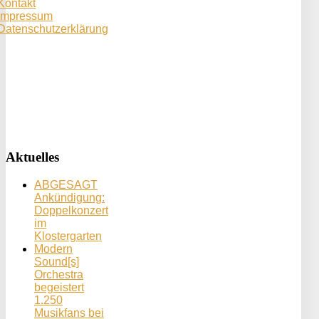
Kontakt
Impressum
Datenschutzerklärung
Aktuelles
ABGESAGT
Ankündigung:
Doppelkonzert
im
Klostergarten
Modern
Sound[s]
Orchestra
begeistert
1.250
Musikfans bei