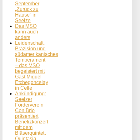
September
„Zurück zu
Hause“ in
Seelze
Das MSO
kann auch
anders
Leidenschaft,
Präzision und
südamerikanisches
Temperament
– das MSO
begeistert mit
Gast Miguel
Etchegoncelay
in Celle
Ankündigung:
Seelzer
Förderverein
Con Brio
präsentiert
Benefizkonzert
mit dem
Bläserquintett
Quintasia