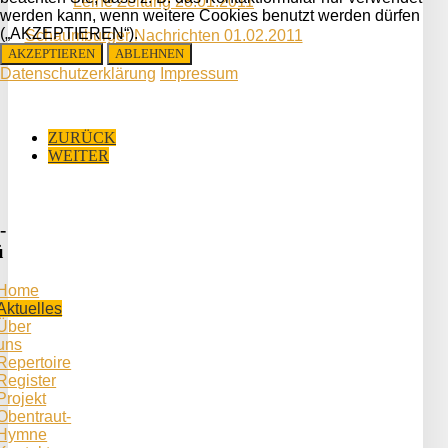
Leine Zeitung 28.01.2011
werden kann, wenn weitere Cookies benutzt werden dürfen
(„AKZEPTIEREN“).
Schaumburger Nachrichten 01.02.2011
AKZEPTIEREN
ABLEHNEN
Datenschutzerklärung
Impressum
ZURÜCK
WEITER
-
ü
Home
Aktuelles
Über
uns
Repertoire
Register
Projekt
Obentraut-
Hymne