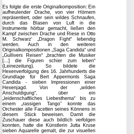
Es folgte die erste Originalkomposition: Ein
aufheulender Drache, von vier Hörnern
repräsentiert, oder sein wildes Schnaufen,
durch das Blasen von Luft in die
Instrumente hörbar gemacht, ließen den
Kampf zwischen Drache und Riese in Otto
M. Schwarz‘ „Dragon Fight“ lebendig
werden. Auch in den weiteren
Originalkompositionen „Saga Candida“ und
„Gullivers Reisen“ „brachten die Musiker
[…] die Figuren schier zum leben“
(Leinezeitung). So bildete die
Hexenverfolgung des 16. Jahrhunderts die
Grundlage für Bert Appermonts Saga
Candida - sieben Impressionen einer
Hexenjagd. Von der „wilden
Anschuldigung“, über ein
„leidenschaftliches Liebesthema“ bis zu
einem „rassigen Tango" konnte das
Orchester alle Facetten seines Könnens in
diesem Stück beweisen. Damit die
Zuschauer diese auch bildlich verfolgen
konnten, hatte die Künstlerin Jutta Kruse
sieben Aquarelle gemalt, die zur visuellen