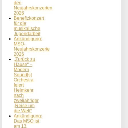
den
Neujahrskonzerten
2026
Benefizkonzert
für die
musikalische
Jugendarbeit
Ankündigung:
MSO-
Neujahrskonzerte
2026
„Zurück zu
Hause“ –
Modern
Sound[s]
Orchestra
feiert
Heimkehr
nach
zweijähriger
„Reise um
die Welt“
Ankündigung:
Das MSO ist
am 13.