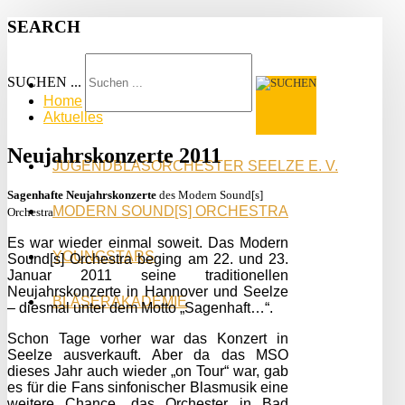
SEARCH
SUCHEN ...
Home
Aktuelles
Neujahrskonzerte 2011
JUGENDBLASORCHESTER SEELZE E. V.
Sagenhafte Neujahrskonzerte
des Modern Sound[s]
MODERN SOUND[S] ORCHESTRA
Orchestra
Es war wieder einmal soweit. Das Modern
YOUNGSTARS
Sound[s] Orchestra beging am 22. und 23.
Januar 2011 seine traditionellen
Neujahrskonzerte in Hannover und Seelze
BLÄSERAKADEMIE
– diesmal unter dem Motto „Sagenhaft…“.
Schon Tage vorher war das Konzert in
Seelze ausverkauft. Aber da das MSO
dieses Jahr auch wieder „on Tour“ war, gab
es für die Fans sinfonischer Blasmusik eine
weitere Chance, das Orchester in Bad