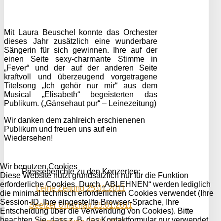
Mit Laura Beuschel konnte das Orchester
dieses Jahr zusätzlich eine wunderbare
Sängerin für sich gewinnen. Ihre auf der
einen Seite sexy-charmante Stimme in
„Fever“ und der auf der anderen Seite
kraftvoll und überzeugend vorgetragene
Titelsong „Ich gehör nur mir“ aus dem
Musical „Elisabeth“ begeisterten das
Publikum. („Gänsehaut pur“ – Leinezeitung)
Wir danken dem zahlreich erschienenen
Publikum und freuen uns auf ein
Wiedersehen!
Wir benutzen Cookies
Presseberichte zu den Konzerten:
Diese Website nutzt grundsätzlich nur für die Funktion
erforderliche Cookies. Durch „ABLEHNEN“ werden lediglich
Leine Zeitung 25.01.2011
die minimal technisch erforderlichen Cookies verwendet (Ihre
Session-ID, Ihre eingestellte Browser-Sprache, Ihre
Seelzer Umschau 25.01.2011
Entscheidung über die Verwendung von Cookies). Bitte
beachten Sie, dass z. B. das Kontaktformular nur verwendet