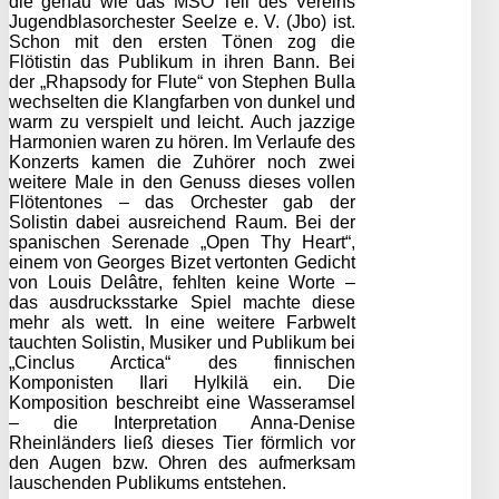
die genau wie das MSO Teil des Vereins
Jugendblasorchester Seelze e. V. (Jbo) ist.
Schon mit den ersten Tönen zog die
Flötistin das Publikum in ihren Bann. Bei
der „Rhapsody for Flute“ von Stephen Bulla
wechselten die Klangfarben von dunkel und
warm zu verspielt und leicht. Auch jazzige
Harmonien waren zu hören. Im Verlaufe des
Konzerts kamen die Zuhörer noch zwei
weitere Male in den Genuss dieses vollen
Flötentones – das Orchester gab der
Solistin dabei ausreichend Raum. Bei der
spanischen Serenade „Open Thy Heart“,
einem von Georges Bizet vertonten Gedicht
von Louis Delâtre, fehlten keine Worte –
das ausdrucksstarke Spiel machte diese
mehr als wett. In eine weitere Farbwelt
tauchten Solistin, Musiker und Publikum bei
„Cinclus Arctica“ des finnischen
Komponisten Ilari Hylkilä ein. Die
Komposition beschreibt eine Wasseramsel
– die Interpretation Anna-Denise
Rheinländers ließ dieses Tier förmlich vor
den Augen bzw. Ohren des aufmerksam
lauschenden Publikums entstehen.