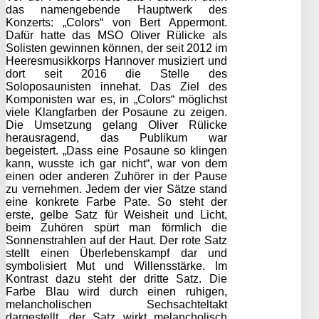
das namengebende Hauptwerk des
Konzerts: „Colors“ von Bert Appermont.
Dafür hatte das MSO Oliver Rülicke als
Solisten gewinnen können, der seit 2012 im
Heeresmusikkorps Hannover musiziert und
dort seit 2016 die Stelle des
Soloposaunisten innehat. Das Ziel des
Komponisten war es, in „Colors“ möglichst
viele Klangfarben der Posaune zu zeigen.
Die Umsetzung gelang Oliver Rülicke
herausragend, das Publikum war
begeistert. „Dass eine Posaune so klingen
kann, wusste ich gar nicht“, war von dem
einen oder anderen Zuhörer in der Pause
zu vernehmen. Jedem der vier Sätze stand
eine konkrete Farbe Pate. So steht der
erste, gelbe Satz für Weisheit und Licht,
beim Zuhören spürt man förmlich die
Sonnenstrahlen auf der Haut. Der rote Satz
stellt einen Überlebenskampf dar und
symbolisiert Mut und Willensstärke. Im
Kontrast dazu steht der dritte Satz. Die
Farbe Blau wird durch einen ruhigen,
melancholischen Sechsachteltakt
dargestellt, der Satz wirkt melancholisch