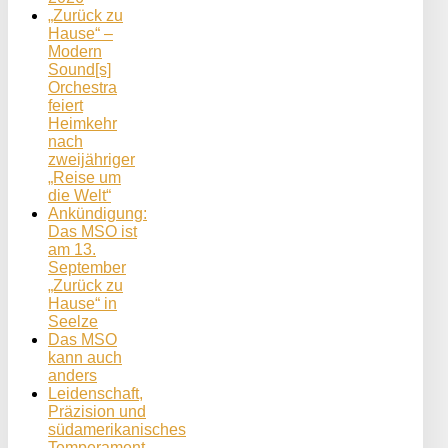
„Zurück zu
Hause“ –
Modern
Sound[s]
Orchestra
feiert
Heimkehr
nach
zweijähriger
„Reise um
die Welt“
Ankündigung:
Das MSO ist
am 13.
September
„Zurück zu
Hause“ in
Seelze
Das MSO
kann auch
anders
Leidenschaft,
Präzision und
südamerikanisches
Temperament