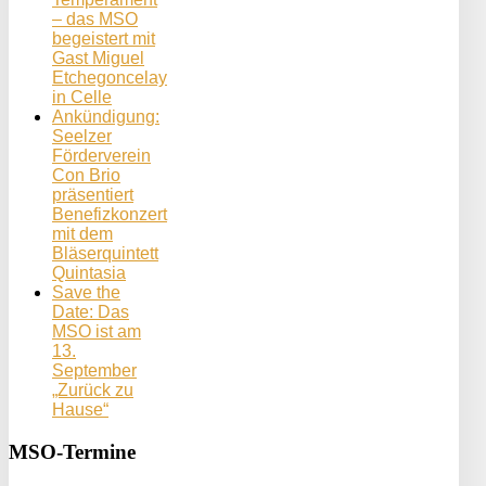
– das MSO
begeistert mit
Gast Miguel
Etchegoncelay
in Celle
Ankündigung:
Seelzer
Förderverein
Con Brio
präsentiert
Benefizkonzert
mit dem
Bläserquintett
Quintasia
Save the
Date: Das
MSO ist am
13.
September
„Zurück zu
Hause“
MSO-Termine