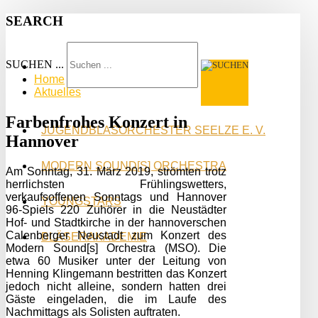
SEARCH
SUCHEN ...
Home
Aktuelles
Farbenfrohes Konzert in
JUGENDBLASORCHESTER SEELZE E. V.
Hannover
MODERN SOUND[S] ORCHESTRA
Am Sonntag, 31. März 2019, strömten trotz
herrlichsten Frühlingswetters,
verkaufsoffenen Sonntags und Hannover
YOUNGSTARS
96-Spiels 220 Zuhörer in die Neustädter
Hof- und Stadtkirche in der hannoverschen
Calenberger Neustadt zum Konzert des
BLÄSERAKADEMIE
Modern Sound[s] Orchestra (MSO). Die
etwa 60 Musiker unter der Leitung von
Henning Klingemann bestritten das Konzert
jedoch nicht alleine, sondern hatten drei
Gäste eingeladen, die im Laufe des
Nachmittags als Solisten auftraten.