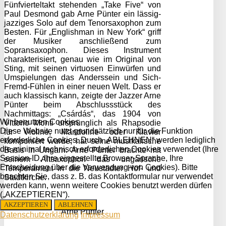
Fünfvierteltakt stehenden „Take Five“ von
Paul Desmond gab Arne Pünter ein lässig-
jazziges Solo auf dem Tenorsaxophon zum
Besten. Für „Englishman in New York“ griff
der Musiker anschließend zum
Sopransaxophon. Dieses Instrument
charakterisiert, genau wie im Original von
Sting, mit seinen virtuosen Einwürfen und
Umspielungen das Anderssein und Sich-
Fremd-Fühlen in einer neuen Welt. Dass er
auch klassisch kann, zeigte der Jazzer Arne
Pünter beim Abschlussstück des
Nachmittags: „Csárdás“, das 1904 von
Wir benutzen Cookies
Vittorio Monti ursprünglich als Rhapsodie
Diese Website nutzt grundsätzlich nur für die Funktion
für Violine, Mandoline oder Klavier
erforderliche Cookies. Durch „ABLEHNEN“ werden lediglich
komponiert wurde, hat seine musikalische
die minimal technisch erforderlichen Cookies verwendet (Ihre
Basis in Ungarn. Arne Pünter brachte mit
Session-ID, Ihre eingestellte Browser-Sprache, Ihre
seinem Altsaxophon das ungarische
Entscheidung über die Verwendung von Cookies). Bitte
Temperament in die Neustädter Hof- und
beachten Sie, dass z. B. das Kontaktformular nur verwendet
Stadtkirche.
werden kann, wenn weitere Cookies benutzt werden dürfen
(„AKZEPTIEREN“).
AKZEPTIEREN
ABLEHNEN
Arne Pünter
Datenschutzerklärung
Impressum