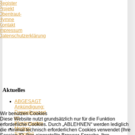
Register
Projekt
Obentraut-
Hymne
Kontakt
Impressum
Datenschutzerklärung
Aktuelles
ABGESAGT
Ankündigung:
Doppelkonzert
Wir benutzen Cookies
im
Diese Website nutzt grundsätzlich nur für die Funktion
Klostergarten
erforderliche Cookies. Durch „ABLEHNEN“ werden lediglich
Modern
die minimal technisch erforderlichen Cookies verwendet (Ihre
Sound[s]