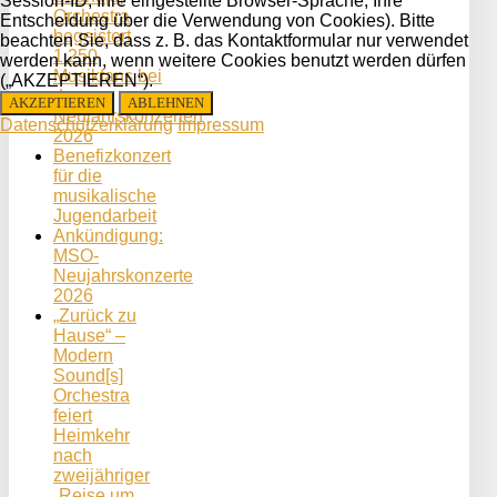
Session-ID, Ihre eingestellte Browser-Sprache, Ihre
Orchestra
Entscheidung über die Verwendung von Cookies). Bitte
begeistert
beachten Sie, dass z. B. das Kontaktformular nur verwendet
1.250
werden kann, wenn weitere Cookies benutzt werden dürfen
Musikfans bei
(„AKZEPTIEREN“).
den
AKZEPTIEREN
ABLEHNEN
Neujahrskonzerten
Datenschutzerklärung
Impressum
2026
Benefizkonzert
für die
musikalische
Jugendarbeit
Ankündigung:
MSO-
Neujahrskonzerte
2026
„Zurück zu
Hause“ –
Modern
Sound[s]
Orchestra
feiert
Heimkehr
nach
zweijähriger
„Reise um