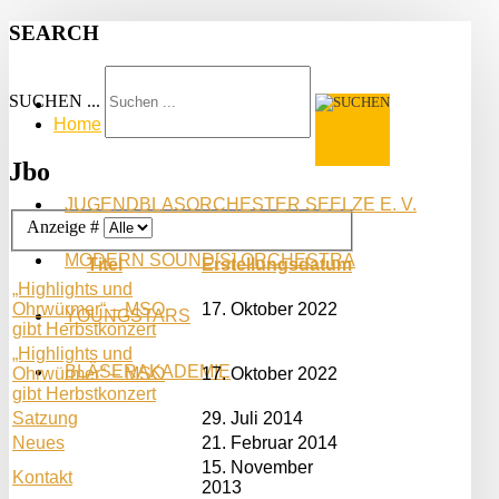
SEARCH
SUCHEN ...
Home
Jbo
JUGENDBLASORCHESTER SEELZE E. V.
Anzeige #
MODERN SOUND[S] ORCHESTRA
Titel
Erstellungsdatum
„Highlights und
Ohrwürmer“ – MSO
17. Oktober 2022
YOUNGSTARS
gibt Herbstkonzert
„Highlights und
BLÄSERAKADEMIE
Ohrwürmer“ – MSO
17. Oktober 2022
gibt Herbstkonzert
Satzung
29. Juli 2014
Neues
21. Februar 2014
15. November
Kontakt
2013