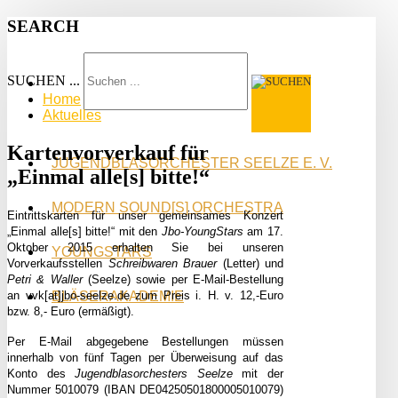
SEARCH
SUCHEN ...
Home
Aktuelles
Kartenvorverkauf für
JUGENDBLASORCHESTER SEELZE E. V.
„Einmal alle[s] bitte!“
MODERN SOUND[S] ORCHESTRA
Eintrittskarten für unser gemeinsames Konzert
„Einmal alle[s] bitte!“ mit den
Jbo-YoungStars
am 17.
Oktober 2015 erhalten Sie bei unseren
YOUNGSTARS
Vorverkaufsstellen
Schreibwaren Brauer
(Letter) und
Petri & Waller
(Seelze) sowie per E-Mail-Bestellung
an vvk[at]jbo-seelze.de zum Preis i. H. v. 12,-Euro
BLÄSERAKADEMIE
bzw. 8,- Euro (ermäßigt).
Per E-Mail abgegebene Bestellungen müssen
innerhalb von fünf Tagen per Überweisung auf das
Konto des
Jugendblasorchesters Seelze
mit der
Nummer 5010079 (IBAN DE04250501800005010079)