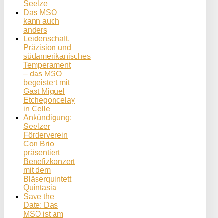
Seelze
Das MSO
kann auch
anders
Leidenschaft,
Präzision und
südamerikanisches
Temperament
– das MSO
begeistert mit
Gast Miguel
Etchegoncelay
in Celle
Ankündigung:
Seelzer
Förderverein
Con Brio
präsentiert
Benefizkonzert
mit dem
Bläserquintett
Quintasia
Save the
Date: Das
MSO ist am