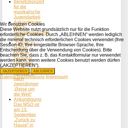
Benefizkonzert
für die
musikalische
Jugendarbeit
Ankündigung:
Wir benutzen Cookies
MSO-
Diese Website nutzt grundsätzlich nur für die Funktion
Neujahrskonzerte
erforderliche Cookies. Durch „ABLEHNEN“ werden lediglich
2026
die minimal technisch erforderlichen Cookies verwendet (Ihre
„Zurück zu
Session-ID, Ihre eingestellte Browser-Sprache, Ihre
Hause“ –
Entscheidung über die Verwendung von Cookies). Bitte
Modern
beachten Sie, dass z. B. das Kontaktformular nur verwendet
Sound[s]
werden kann, wenn weitere Cookies benutzt werden dürfen
Orchestra
(„AKZEPTIEREN“).
feiert
AKZEPTIEREN
ABLEHNEN
Heimkehr
Datenschutzerklärung
Impressum
nach
zweijähriger
„Reise um
die Welt“
Ankündigung:
Das MSO ist
am 13.
September
„Zurück zu
Hause“ in