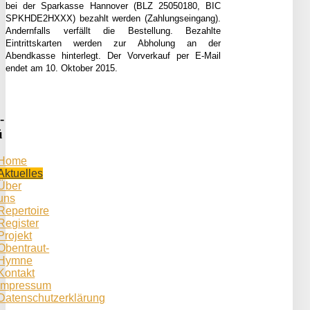
bei der Sparkasse Hannover (BLZ 25050180, BIC
SPKHDE2HXXX) bezahlt werden (Zahlungseingang).
Andernfalls verfällt die Bestellung. Bezahlte
Eintrittskarten werden zur Abholung an der
Abendkasse hinterlegt. Der Vorverkauf per E-Mail
endet am 10. Oktober 2015.
-
ü
Home
Aktuelles
Über
uns
Repertoire
Register
Projekt
Obentraut-
Hymne
Kontakt
Impressum
Datenschutzerklärung