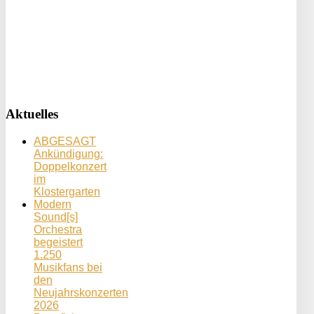
Aktuelles
ABGESAGT
Ankündigung:
Doppelkonzert
im
Klostergarten
Modern
Sound[s]
Orchestra
begeistert
1.250
Musikfans bei
den
Neujahrskonzerten
2026