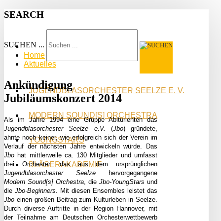
SEARCH
SUCHEN ...
Home
Aktuelles
Ankündigung
JUGENDBLASORCHESTER SEELZE E. V.
Jubiläumskonzert 2014
MODERN SOUND[S] ORCHESTRA
Als im Jahre 1994 eine Gruppe Abiturienten das
Jugendblasorchester Seelze e.V.
(
Jbo
) gründete,
ahnte noch keiner, wie erfolgreich sich der Verein im
YOUNGSTARS
Verlauf der nächsten Jahre entwickeln würde. Das
Jbo
hat mittlerweile ca. 130 Mitglieder und umfasst
drei Orchester: das aus dem ursprünglichen
BLÄSERAKADEMIE
Jugendblasorchester Seelze
hervorgegangene
Modern Sound[s] Orchestra
, die
Jbo-YoungStars
und
die
Jbo-Beginners
. Mit diesen Ensembles leistet das
Jbo
einen großen Beitrag zum Kulturleben in Seelze.
Durch diverse Auftritte in der Region Hannover, mit
der Teilnahme am Deutschen Orchesterwettbewerb