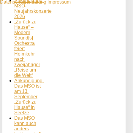
Ankündigung:
Datenschutzerklärung
Impressum
MSO-
Neujahrskonzerte
2026
„Zurück zu
Hause“ –
Modern
Sound[s]
Orchestra
feiert
Heimkehr
nach
zweijähriger
„Reise um
die Welt“
Ankündigung:
Das MSO ist
am 13.
September
„Zurück zu
Hause“ in
Seelze
Das MSO
kann auch
anders