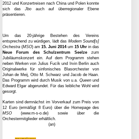
2012 und Konzertreisen nach China und Polen konnte
sich das
Jbo
auch auf überregionaler Ebene
präsentieren.
Um das 20-jährige Bestehen des Vereins
entsprechend zu würdigen, lädt das
Modern Sound[s]
Orchestra
(
MSO
) am
15. Juni 2014
um
15 Uhr
in das
Neue Forum des Schulzentrum Seelze
zum
Jubiläumskonzert ein. Auf dem Programm stehen
neben Werken von Julius Fucík und Irvin Berlin auch
Originalwerke für sinfonisches Blasorchester von
Johan de Meij, Otto M. Schwarz und Jacob de Haan.
Das Programm wird durch Musik von u.a.
Queen
und
Edward Elgar abgerundet. Für das leibliche Wohl wird
gesorgt.
Karten sind demnächst im Vorverkauf zum Preis von
12 Euro (ermäßigt 8 Euro) über die Homepage des
MSO
(www.m-s-o.de) sowie über die
Orchestermitglieder erhältlich.
(an)