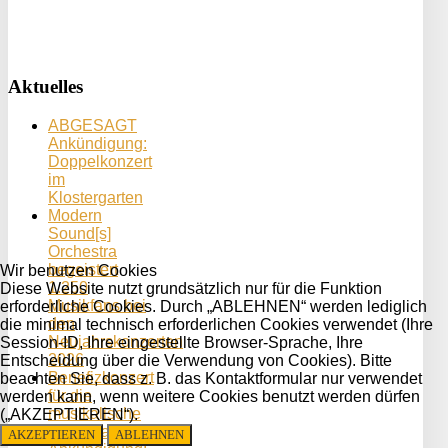
Aktuelles
ABGESAGT
Ankündigung:
Doppelkonzert
im
Klostergarten
Modern
Sound[s]
Orchestra
begeistert
Wir benutzen Cookies
1.250
Diese Website nutzt grundsätzlich nur für die Funktion
Musikfans bei
erforderliche Cookies. Durch „ABLEHNEN“ werden lediglich
den
die minimal technisch erforderlichen Cookies verwendet (Ihre
Neujahrskonzerten
Session-ID, Ihre eingestellte Browser-Sprache, Ihre
2026
Entscheidung über die Verwendung von Cookies). Bitte
Benefizkonzert
beachten Sie, dass z. B. das Kontaktformular nur verwendet
für die
werden kann, wenn weitere Cookies benutzt werden dürfen
musikalische
(„AKZEPTIEREN“).
Jugendarbeit
AKZEPTIEREN
ABLEHNEN