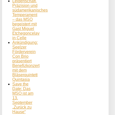
Leidenschaft,
Präzision und
südamerikanisches
Temperament
– das MSO
begeistert mit
Gast Miguel
Etchegoncelay
in Celle
Ankündigung:
Seelzer
Förderverein
Con Brio
präsentiert
Benefizkonzert
mit dem
Bläserquintett
Quintasia
Save the
Date: Das
MSO ist am
13.
September
„Zurück zu
Hause“